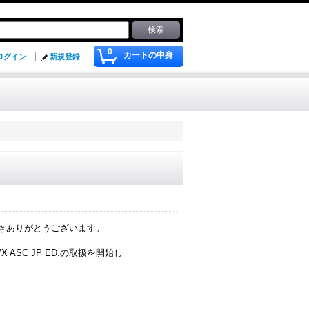
0
カートの中身
ログイン
新規登録
だきありがとうございます。
SDVX ASC JP ED.の取扱を開始し
。