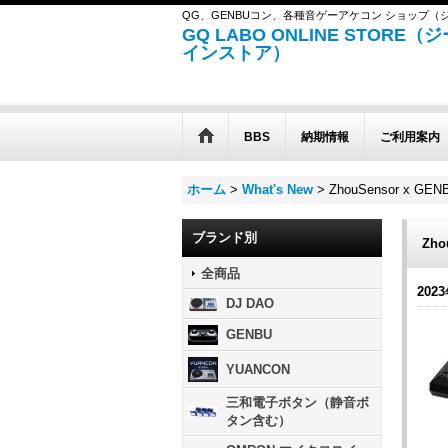
QG、GENBUコン、各種音ゲーアケコン ショップ
GQ LABO ONLINE STOR
インストア）
BBS
納期情報
ご利用案内
ホーム
>
What's New
>
ZhouSensor x 
ブランド別
Zh
全商品
2023
DJ DAO
GENBU
YUANCON
三和電子ボタン（静音ボ
タン含む）