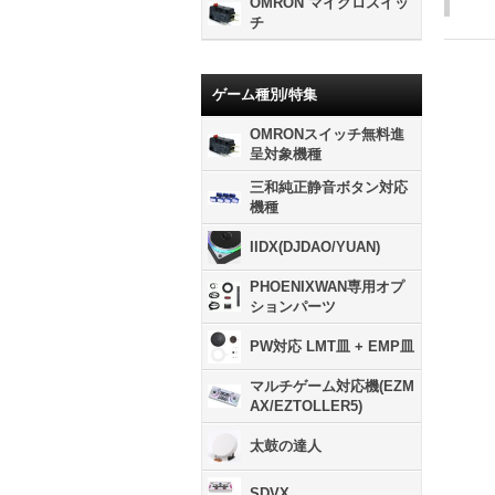
OMRON マイクロスイッ
チ
ゲーム種別/特集
OMRONスイッチ無料進
呈対象機種
三和純正静音ボタン対応
機種
IIDX(DJDAO/YUAN)
PHOENIXWAN専用オプ
ションパーツ
PW対応 LMT皿 + EMP皿
マルチゲーム対応機(EZM
AX/EZTOLLER5)
太鼓の達人
SDVX