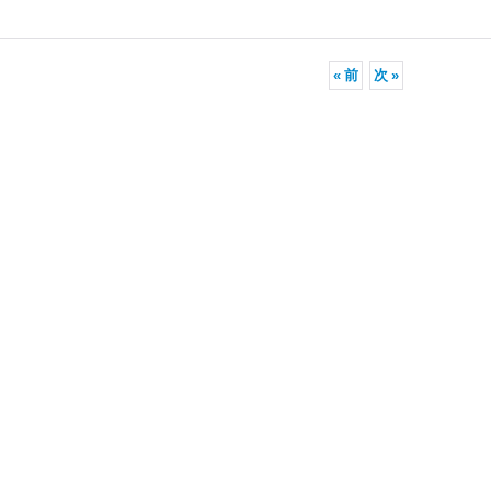
«
前
次
»