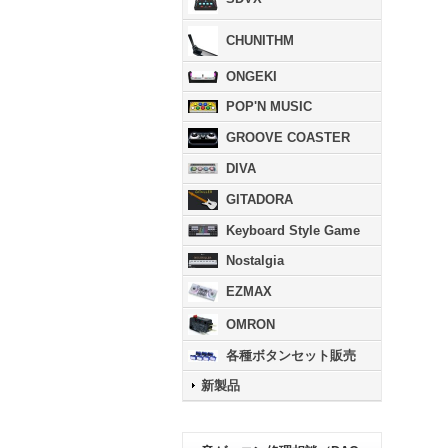
CHUNITHM
ONGEKI
POP'N MUSIC
GROOVE COASTER
DIVA
GITADORA
Keyboard Style Game
Nostalgia
EZMAX
OMRON
各種ボタンセット販売
新製品