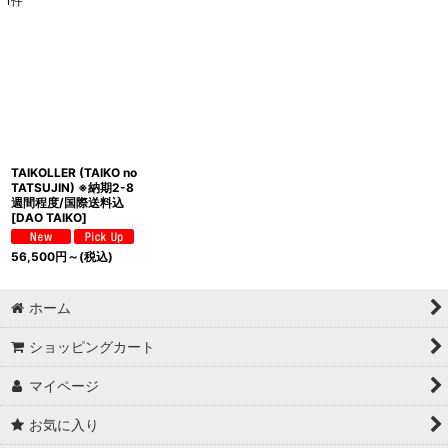
1
件
表示数
:
並び順
:
絞り込む
TAIKOLLER (TAIKO no
TATSUJIN) ※納期2-8
週間程度/国際送料込
[
DAO TAIKO
]
56,500
円
～
(税込)
ホーム
ショッピングカート
マイページ
お気に入り