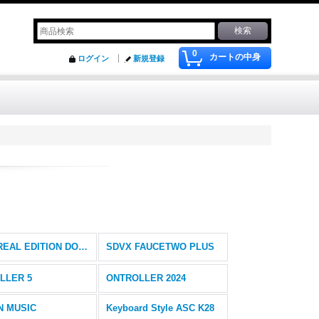
0
カートの中身
ログイン
新規登録
IIDX REAL EDITION DOUBLE LIGHTNING MODEL
SDVX FAUCETWO PLUS
LLER 5
ONTROLLER 2024
N MUSIC
Keyboard Style ASC K28