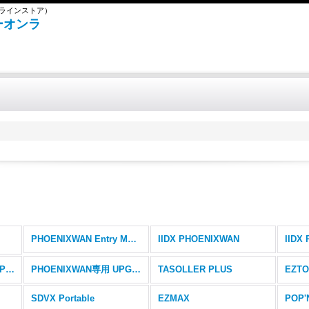
ンラインストア）
ボーオンラ
PHOENIXWAN Entry Model
IIDX PHOENIXWAN
PHOENIXWAN専用 EMP + LMT 皿
PHOENIXWAN専用 UPGキット+パーツ
TASOLLER PLUS
EZTO
SDVX Portable
EZMAX
POP'