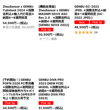
ZhouSensor x GENBU
[機能改善版]
GENBU GC-2022
Yubideck 2024 ※国際
ZhouSensor x GENBU
JPED. ※国際送料込※納
送料込※輸入代行取扱※
MAGNIFI SDVX ASC
期4〜8週間程度
[
GC-
納期4〜8週間程度
Rev.2.0 ※国際送料込
2022 JPED.
]
※納期4-6週間程度
54,500
円
～
(税込)
[
GENBU SDVX 2022
]
希望小売価格
:
64,500
円
48,500
円
～
(税込)
2
件
50,500
円
～
(税込)
オープン価格
[予約開始！] GENBU
GENBU DIVA PRO
POP'N 2026 PC専用機
2023 [NEW PCB]
※国際送料込※期間限定
MODEL ※国際送料込※
関税保険無料付与※ポイ
納期4〜8週間程度
ント1%付与※26年8月中
[
GENBU DIVA PRO
旬より順次出荷予定
2023
]
34,500
円
～
(税込)
51,500
円
～
(税込)