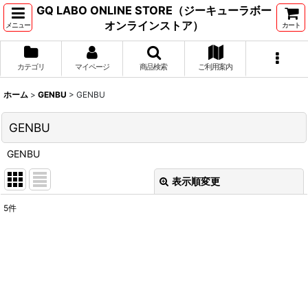
GQ LABO ONLINE STORE（ジーキューラボー
オンラインストア）
メニュー
カート
カテゴリ
マイページ
商品検索
ご利用案内
ホーム
>
GENBU
>
GENBU
GENBU
GENBU
表示順変更
閉じる
5
件
表示数
:
並び順
:
絞り込む