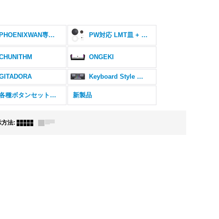
PHOENIXWAN専用オプションパーツ
PW対応 LMT皿 + EMP皿
CHUNITHM
ONGEKI
GITADORA
Keyboard Style Game
各種ボタンセット販売
新製品
示方法
: