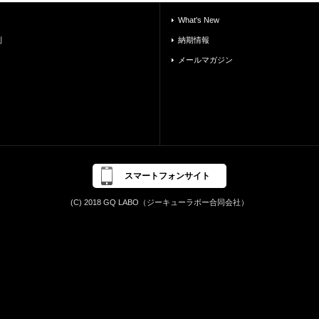
What's New
別
納期情報
メールマガジン
スマートフォンサイト
(C) 2018 GQ LABO（ジーキューラボー合同会社）