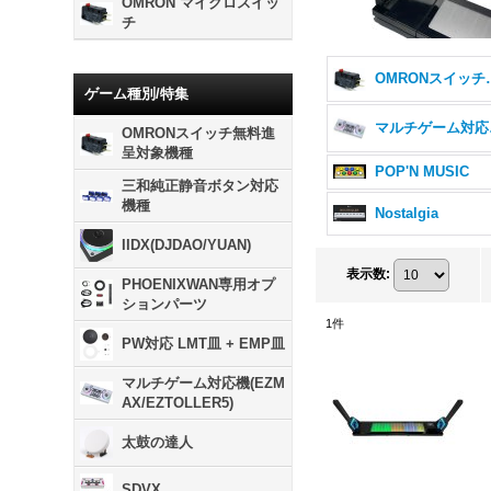
OMRON マイクロスイッ
チ
OMRONス
ゲーム種別/特集
マルチ
OMRONスイッチ無料進
呈対象機種
POP'N MUSIC
三和純正静音ボタン対応
機種
Nostalgia
IIDX(DJDAO/YUAN)
表示数
:
PHOENIXWAN専用オプ
ションパーツ
1
件
PW対応 LMT皿 + EMP皿
マルチゲーム対応機(EZM
AX/EZTOLLER5)
太鼓の達人
SDVX