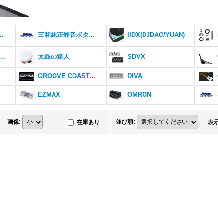
イッチ無料進呈対象機種
三和純正静音ボタン対応機種
IIDX(DJDAO/YUAN)
ゲーム対応機(EZMAX/EZTOLLER5)
太鼓の達人
SDVX
GROOVE COASTER
DIVA
EZMAX
OMRON
画像
:
並び順
:
在庫あり
表