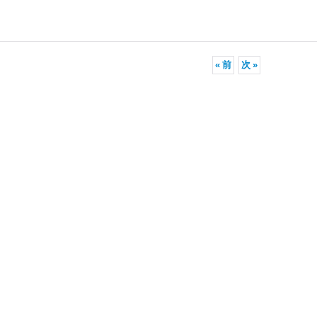
«
前
次
»