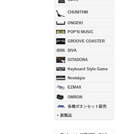
CHUNITHM
ONGEKI
POP'N MUSIC
GROOVE COASTER
DIVA
GITADORA
Keyboard Style Game
Nostalgia
EZMAX
OMRON
各種ボタンセット販売
新製品