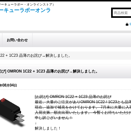
（ジーキューラボー・オンラインストア）
E（ジーキューラボーオンラ
お問い合わせ
1C22 + 1C23 品薄のお詫び→解決しました。
詫び] OMRON 1C22 + 1C23 品薄のお詫び→解決しました。
08
04
年
月
日
[お詫び] OMRON 1C22 + 1C23 品薄のお詫び
最近、大量のご注文がありOMRON 1C22 / 1C23とも
現在、追加で補充をかけております。 7月末に大量に入
入荷次第、順次出荷いたします。 今暫くお待ちいただ
申し訳ございません！
↓
解決しました！