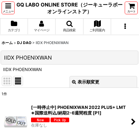
GQ LABO ONLINE STORE（ジーキューラボー
オンラインストア）
メニュー
カート
カテゴリ
マイページ
商品検索
ご利用案内
ホーム
>
DJ DAO
>
IIDX PHOENIXWAN
IIDX PHOENIXWAN
IIDX PHOENIXWAN
表示順変更
閉じる
1
件
表示数
:
[一時停止中] PHOENIXWAN 2022 PLUS+ LMT
※国際送料込/納期2-6週間程度
[
P1
]
並び順
:
在庫なし
絞り込む