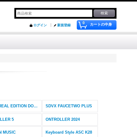
0
カートの中身
ログイン
新規登録
IIDX REAL EDITION DOUBLE LIGHTNING MODEL
SDVX FAUCETWO PLUS
LLER 5
ONTROLLER 2024
N MUSIC
Keyboard Style ASC K28