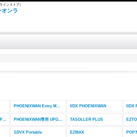
ンラインストア）
ボーオンラ
PHOENIXWAN Entry Model
IIDX PHOENIXWAN
PHOENIXWAN専用 EMP + LMT 皿
PHOENIXWAN専用 UPGキット+パーツ
TASOLLER PLUS
EZTO
SDVX Portable
EZMAX
POP'