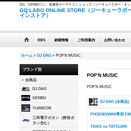
QG、GENBUコン、各種音ゲーアケコン ショップ（ジーキューラボー・オ
GQ LABO ONLINE STORE（ジーキューラ
インストア）
BBS
納期情報
ご利用案内
お問い合わせ
ホーム
>
DJ DAO
>
POP'N MUSIC
ブランド別
POP'N MUSIC
全商品
POP'N MUSIC
DJ DAO
GENBU
DJ DAO (全商品)
YUANCON
三和電子ボタン（静音ボ
タン含む）
TAIKO no TATSUJIN