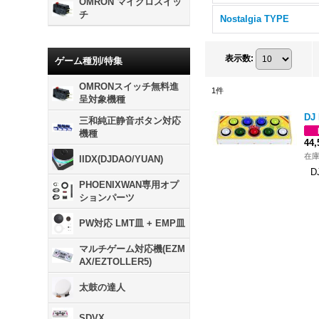
OMRON マイクロスイッ
チ
Nostalgia TYPE
表示数
:
ゲーム種別/特集
OMRONスイッチ無料進
1
件
呈対象機種
DJ
三和純正静音ボタン対応
機種
44
在
IIDX(DJDAO/YUAN)
D
PHOENIXWAN専用オプ
ションパーツ
PW対応 LMT皿 + EMP皿
マルチゲーム対応機(EZM
AX/EZTOLLER5)
太鼓の達人
SDVX