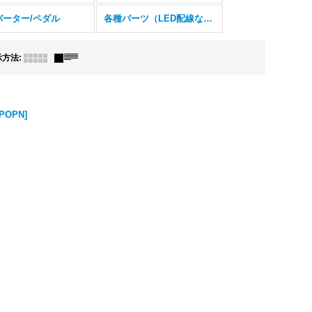
バーター/ペダル
各種パーツ（LED配線などの小物）
示方法
:
 POPN
]