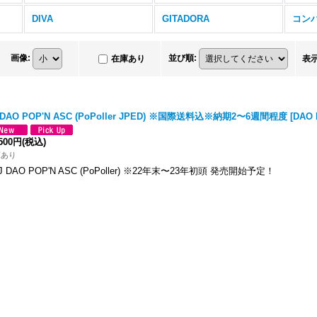
DIVA
GITADORA
コン
画像
:
並び順
:
在庫あり
表
 DAO POP'N ASC (PoPoller JPED) ※国際送料込※納期2〜6週間程度
[
DAO
,500円
(税込)
庫あり
J DAO POP'N ASC (PoPoller) ※22年末〜23年初頭 発売開始予定！