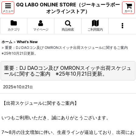
GQ LABO ONLINE STORE（ジーキューラボー
オンラインストア）
メニュー
カート
カテゴリ
マイページ
商品検索
ご利用案内
ホーム
>
What's New
>
重要：DJ DAOコン及び OMRONスイッチ出荷スケジュールに関するご案内
※25年10月21日更新。
重要：DJ DAOコン及び OMRONスイッチ出荷スケジュ
ールに関するご案内 ※25年10月21日更新。
2025
10
21
年
月
日
【出荷スケジュールに関するご案内】
いつもご利用いただき、誠にありがとうございます。
7〜8月の注文増加に伴い、生産ラインが逼迫しており、出荷にお