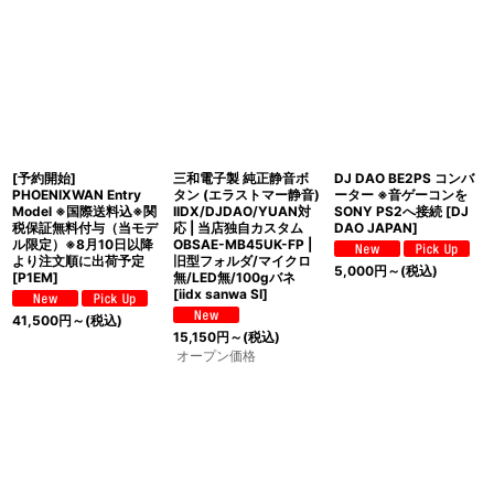
表示数
:
並び順
:
絞り込む
[予約開始]
三和電子製 純正静音ボ
DJ DAO BE2PS コンバ
PHOENIXWAN Entry
タン (エラストマー静音)
ーター ※音ゲーコンを
Model ※国際送料込※関
IIDX/DJDAO/YUAN対
SONY PS2へ接続
[
DJ
税保証無料付与（当モデ
応 | 当店独自カスタム
DAO JAPAN
]
ル限定）※8月10日以降
OBSAE-MB45UK-FP |
より注文順に出荷予定
旧型フォルダ/マイクロ
5,000
円
～
(税込)
[
P1EM
]
無/LED無/100gバネ
[
iidx sanwa SI
]
41,500
円
～
(税込)
15,150
円
～
(税込)
オープン価格