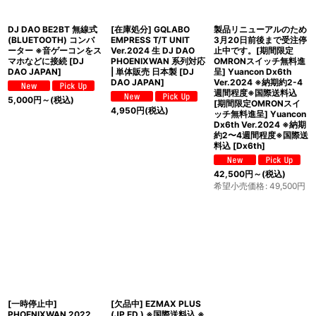
DJ DAO BE2BT 無線式
[在庫処分] GQLABO
製品リニューアルのため
(BLUETOOTH) コンバ
EMPRESS T/T UNIT
3月20日前後まで受注停
ーター ※音ゲーコンをス
Ver.2024 生 DJ DAO
止中です。[期間限定
マホなどに接続
[
DJ
PHOENIXWAN 系列対応
OMRONスイッチ無料進
DAO JAPAN
]
| 単体販売 日本製
[
DJ
呈] Yuancon Dx6th
DAO JAPAN
]
Ver.2024 ※納期約2-4
週間程度※国際送料込
5,000
円
～
(税込)
[期間限定OMRONスイ
4,950
円
(税込)
ッチ無料進呈] Yuancon
Dx6th Ver.2024 ※納期
約2〜4週間程度※国際送
料込
[
Dx6th
]
42,500
円
～
(税込)
希望小売価格
:
49,500
円
[一時停止中]
[欠品中] EZMAX PLUS
PHOENIXWAN 2022
(JP ED.) ※国際送料込 ※